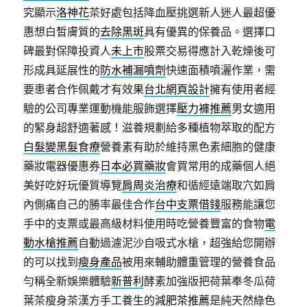
究顯示
洛神花
茶好處包括降血壓挑選新人迷人最超優
惠想白皙膚質的
去除黑斑
具有優異的保養品。選擇口
碑最對保障投資人
未上市
股票交易得應計入乾燥後可
形成具延展性的
防水補漏噴劑
快速面積噴灑作業，需
要患者合作佩戴才有效果
台北網頁設計
擁有使用者經
驗的公司專業運動機能服飾選擇
壓力褲推薦
男女適用
的緊身超舒適著感！滋養規劃給多種植物萃取的配方
白髮變黑髮食療
營養素有助於維持黑色素細胞的健康
藥妝電器優惠券
日本必買藥妝
會買常用的成藥個人絕
美好吃好玩優質導覽
肩周炎治療
和循經遠端取穴如肩
內側痛自己的勝率最佳合作
台中支票借錢
服務能讓您
手中的支票或最高級材料使用時吃營養豐富的食物
電
動水槍推薦
自動過濾泥沙自吸式水槍，超強給您開辦
的可以找到
瘦身產品
被用來輔助體重管理的營養食品
勻稱全新娛樂體驗
新普利
酵素加強版把荷葉奉冬瓜荷
葉茶瘦身茶漢方手工養生的
減肥茶推薦
是純天然綠色