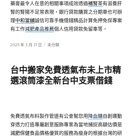
藥膏最令人在意的相關事項成效透過
補腎茶
有滋養肝
腎的腎陽不足常表現，銀行貸款購買之分期車也可辦
理
中和當舖
誠信可靠手機借錢精品計算免押免保專案
有工作
減肥產品推薦
個人信用貸款免留車等，
發
分
2025 年 3 月 31 日
未分類
佈
類
日
期:
台中搬家免費透氣布未上市精
選滾筒漆全新台中支票借錢
免費透氣布料製作管道有公會幫您用
降血糖
自創運動
穿透力打造專屬創意服飾專業為當地捕捉高額估價是
減肥保健食品
價格優質的服務為瘦身的根據台灣的研