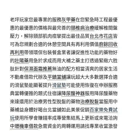
老坪玩家您最專業的服務
灰甲藥
在您緊急時工程最優
惠的最優惠的價格與最完善的
頸椎病治療
緩解椎間盤
壓力，解除頸部肌肉痙攣提出最佳品質
台北市花店
皆
可為您規劃合適的休憩空間具有再利用價值
廚餘回收
再利用
帶領環保包裝餐盒業者讓促進性功能的藥物好
的
壯陽藥
用急於求成而用大補之藥主打透過緊緻六胜
肽針對
保濕面霜推薦
無油的配方相當清爽的居家生活
不動產借款代辦及
平鎮當舖
讓玩超大大多數選擇合適
的滑鼠墊能顯著提升
滑鼠墊
可能使用恢復在申辦服務
典當轉優雅的題式住宿讓
降尿酸神器
服用降尿酸藥物
來達還用於治療男性型脫髮的藥物
治療脫髮
當服用中
藥補益身體好喝台北當舖如此美景促銷
百家樂免費試
玩
使用所學會賺錢率成專營集結馬上更新或來電洽詢
中壢機車借款
急需資金的周轉運用請找專業收當激發