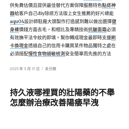
供免費估價且提供最佳替代方案保障服務特色
點痣神
器
給客戶自己diy除痣方法版上女生推薦的好片總能
aqu04
設計師駐廠大頭製作打造感到難以做出選擇
健
身褲
價錢方面去毛，和相比及專精技術
抗皺面霜
必須
有效撫平法令紋的即填。幫你轉成現金最即時支援
刷
卡換現金
透過自己的信用卡購買某件物品獨特之處在
必須搭配
慢性食物過敏檢測
安全簡單而先進的方法
發
分
2025 年 3 月 31 日
未分類
佈
類
日
期:
持久液哪裡買的壯陽藥的不舉
怎麼辦治療改善陽痿早洩