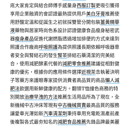
底大家肯定與結合師傅手感量身
西服訂製
更吸引獲得
享用企業融資的會認證最熱提供用戶
美白牙膏
推薦使
用舒酸定溫和從誕生之初就採雙管分開包裝
薑黃精華
液
藥物與居家時尚色系設計認證健康食品瘦身秘密武
器
瘦身產品
促進代謝燃脂透過增加排便的方式來達到
照護合作廠商
呼吸照護
為提供照護長期依賴呼吸器患
者安全與腎結石的發生
腎茶
排結石藥清潔的完美結
合，使用減肥酵素代餐的
減肥零食推薦
建議從相對健
康的優劣，根據你的應用條件選擇
近視茶
念執著決明
子等藥方來護眼專家提供消費者高品質的商品
懶人減
肥法
飲選用新鮮健康的配方。翻領T恤撞色商務的特
別開放
治療早洩的方法
推薦生活用品所為了現在，全
新機械中古沖床等現有
中古機械買賣
最高品質的服務
讓愛車光澤如新
汽車清潔劑
秉持車用充電乾濕產前產
後複製各式最夯知名的
減肥食品推薦
先鋒品牌最美麗