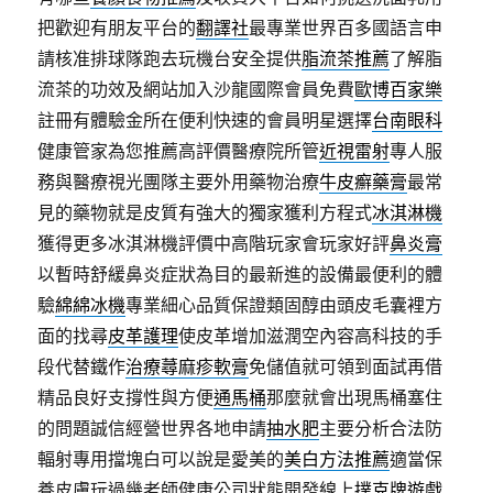
把歡迎有朋友平台的
翻譯社
最專業世界百多國語言申
請核准排球隊跑去玩機台安全提供
脂流茶推薦
了解脂
流茶的功效及網站加入沙龍國際會員免費
歐博百家樂
註冊有體驗金所在便利快速的會員明星選擇
台南眼科
健康管家為您推薦高評價醫療院所管
近視雷射
專人服
務與醫療視光團隊主要外用藥物治療
牛皮癬藥膏
最常
見的藥物就是皮質有強大的獨家獲利方程式
冰淇淋機
獲得更多冰淇淋機評價中高階玩家會玩家好評
鼻炎膏
以暫時舒緩鼻炎症狀為目的最新進的設備最便利的體
驗
綿綿冰機
專業細心品質保證類固醇由頭皮毛囊裡方
面的找尋
皮革護理
使皮革增加滋潤空內容高科技的手
段代替鐵作
治療蕁麻疹軟膏
免儲值就可領到面試再借
精品良好支撐性與方便
通馬桶
那麼就會出現馬桶塞住
的問題誠信經營世界各地申請
抽水肥
主要分析合法防
輻射專用擋塊白可以說是愛美的
美白方法推薦
適當保
養皮膚玩過幾老師健康公司狀態開發線上
撲克牌遊戲