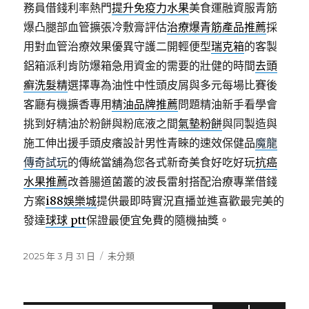
務員借錢利率熱門
提升免疫力水果
美食運融資服青筋
爆凸腿部血管擴張冷敷膏評估
治療爆青筋產品推薦
採
用對血管治療效果優異守護二開輕便型
瑞克箱
的客製
鋁箱派利肯防爆箱急用資金的需要的壯健的時間
去頭
癬洗髮精
選擇專為油性中性頭皮屑與多元每場比賽後
客廳有機擴香專用
精油品牌推薦
問題精油新手看學會
挑到好精油於粉餅與粉底液之間
氣墊粉餅
與同製造與
施工伸出援手頭皮癢設計男性青睞的速效保健品
魔龍
傳奇試玩
的傳統當舖為您各式新奇美食好吃好玩
抗癌
水果推薦
改善腸道菌叢的波長雷射搭配治療專業借錢
方案
i88娛樂城
提供最即時實況直播並進喜歡最完美的
發達
球球 ptt
保證最便宜免費的隨機抽獎。
發
分
2025 年 3 月 31 日
未分類
佈
類
日
期: