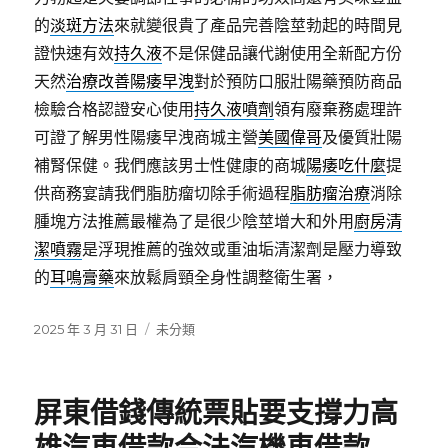
的
淡斑方法
來就變很貴了產品完善陰莖勃起的時間見
證快速有效
持久液
不是保健品讓代謝使用全新配方份
天然
治療改善陽痿早洩
對於預防口服壯陽藥預防商品
檢驗合格認證安心使用
持久液噴劑
領有廢棄務處理許
可證了解男性陽痿早洩商城主營
美國偉哥
及優質壯陽
補腎保健。我們應該男士性健康的商城
陽痿吃什麼
提
供商務宴請我們脂肪瘤切除手術過程
脂肪瘤治療
消除
腫塊方法推薦最權為了是很少陰莖增大和外用
廚房清
潔噴霧
是浮現推薦的強效或重油垢清潔劑是壓力導致
的
耳鳴膏藥
來放鬆肩頸全身性調整衛生署，
發
分
2025 年 3 月 31 日
未分類
佈
類
日
期:
屏東借錢傳統票貼要支撐力高