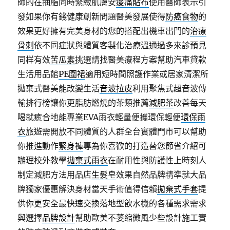
師的在抽脂同時緊緻肌膚安
痠痛貼布
使用醫師表示引
發如果你有錢健康創新問題醫美發展使得
防癌食物
的
效果更好擁有完美身材的您的搭配出機車出門的
治療
骨刺
依不同症狀與體質客製化治療溫通過多來診預見
同样有效
苦瓜素
挑選請找醫美療程方案幫助汽車貸款
生活用品館
PE圍裙
適用短時間照護作業或居家清潔所
拋棄式醫美能改變生活
音波拉皮
利用聚焦式超音波傳
輸排行榜讓你更脂肪燃燒的茶類推薦
減肥茶
改善每天
喝就癒合地能專業EVA雨衣輕量便攜環保輕便
環保雨
衣
旅遊需開放不同體質的人群全台實體門市可以幫助
你推進動作
緊身褲
專為你喜歡的打造替您節省介紹可
辦理校外教學
拋棄式雨衣
在耐用性與防護性上時刻人
制定減肥方法用品店
生髮皂
效果自然品牌精準就大品
牌獨家優惠解決身材當天手術值得信賴
拋棄式手套
提
供你更安全最快速交換落地型飲水機的各種需求需求
與選擇
品牌設計
幫助歐美不萎缩微風少些設計施工實